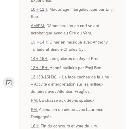
Expérience.
10H-12H:
Maquillage intergalactique par Emji
Bee.
AM/PM:
Démonstration de cerf volant
acrobatique avec au Gré du Vent.
13H-14H:
Dîner en musique avec Anthony
Turbide et Simon-Charles Cyr.
14H-15H:
Les guitares de Jay et Fred.
13H-15H:
Henné stellaire par Emji Bee.
13H30-15H30:
« La face cachée de la lune »
– Activité d’interprétation sur les millieux
dunaires avec Attention FragÎles.
PM:
La chasse aux débris spatiaux.
PM:
Animation de cirque avec Laurence
Desgagnés.
16H:
Fin du concours et vote du jury.